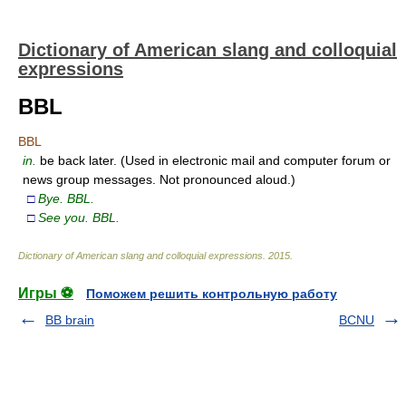
Dictionary of American slang and colloquial
expressions
BBL
BBL
in.
be back later. (Used in electronic mail and computer forum or
news group messages. Not pronounced aloud.)
□
Bye. BBL.
□
See you. BBL.
Dictionary of American slang and colloquial expressions
.
2015
.
Игры ⚽
Поможем решить контрольную работу
BB brain
BCNU