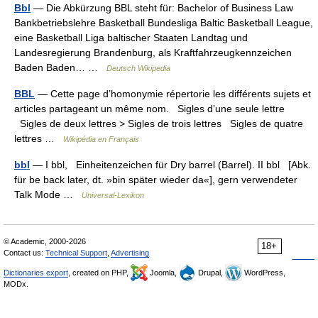
Bbl
— Die Abkürzung BBL steht für: Bachelor of Business Law
Bankbetriebslehre Basketball Bundesliga Baltic Basketball League,
eine Basketball Liga baltischer Staaten Landtag und
Landesregierung Brandenburg, als Kraftfahrzeugkennzeichen
Baden Baden… …
Deutsch Wikipedia
BBL
— Cette page d’homonymie répertorie les différents sujets et
articles partageant un même nom. Sigles d’une seule lettre
Sigles de deux lettres > Sigles de trois lettres Sigles de quatre
lettres …
Wikipédia en Français
bbl
— I bbl, Einheitenzeichen für Dry barrel (Barrel). II bbl [Abk.
für be back later, dt. »bin später wieder da«], gern verwendeter
Talk Mode …
Universal-Lexikon
© Academic, 2000-2026
18+
Contact us:
Technical Support
,
Advertising
Dictionaries export
, created on PHP,
Joomla,
Drupal,
WordPress,
MODx.