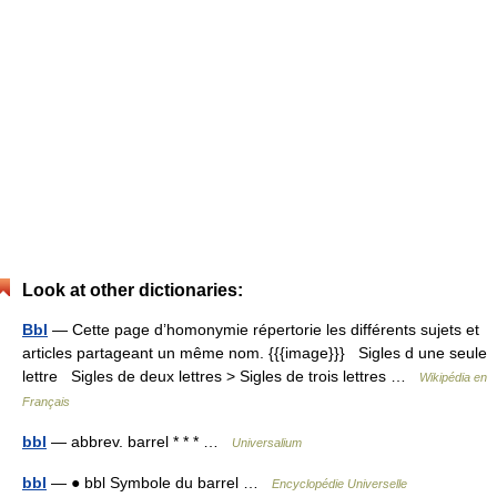
Look at other dictionaries:
Bbl
— Cette page d’homonymie répertorie les différents sujets et
articles partageant un même nom. {{{image}}} Sigles d une seule
lettre Sigles de deux lettres > Sigles de trois lettres …
Wikipédia en
Français
bbl
— abbrev. barrel * * * …
Universalium
bbl
— ● bbl Symbole du barrel …
Encyclopédie Universelle