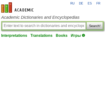
RU
DE
ES
FR
en-academic.com
Academic Dictionaries and Encyclopedias
Search!
Interpretations
Translations
Books
Игры ⚽