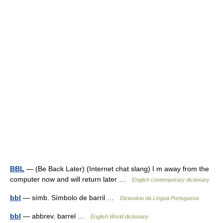
BBL
— (Be Back Later) (Internet chat slang) I m away from the
computer now and will return later …
English contemporary dictionary
bbl
— símb. Símbolo de barril …
Dicionário da Língua Portuguesa
bbl
— abbrev. barrel …
English World dictionary